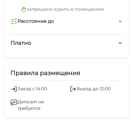
запрещено курить в помещениях
Расстояние до
магазин
7 мин
Платно
аптека
Платные услуги
7 мин
Экскурсионные услуги
Правила размещения
остановка общественного транспорта
5 мин
Обслуживание номеров
Заезд с 14:00
Выезд до 12:00
банкомат
Прачечная
15 мин
Депозит не
требуется
Холодильник
Охраняемая территория