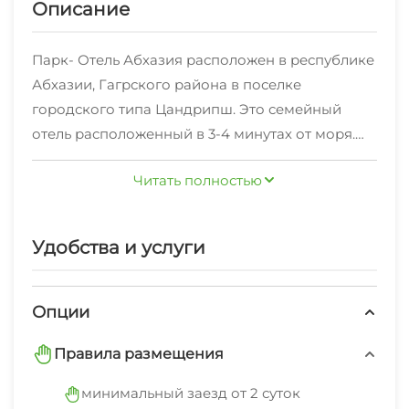
Описание
Парк- Отель Абхазия расположен в республике
Абхазии, Гагрского района в поселке
городского типа Цандрипш. Это семейный
отель расположенный в 3-4 минутах от моря.
На территории отеля имеется стационарный
Читать полностью
бассейн с подогревом 5 на 11 м, кафе столовая,
зона отдыха, бесплатная парковка(на
территории отеля), детская площадка, wi-fi .
Удобства и услуги
Площадь номерного фонда составляет от 20 до
58 кв.м.
Опции
Правила размещения
минимальный заезд от 2 суток