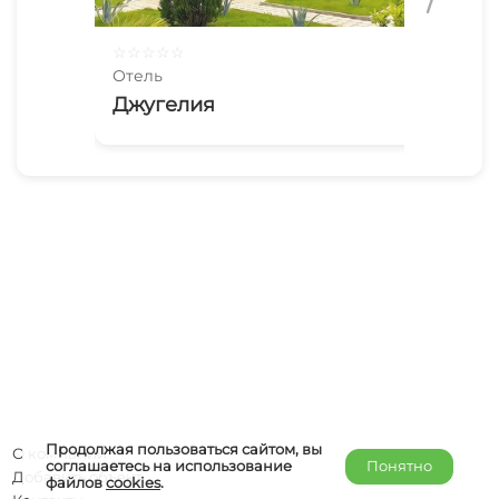
☆
☆
☆
☆
☆
☆
☆
Отель
Оте
Джугелия
Ap
Продолжая пользоваться сайтом, вы
О компании
соглашаетесь на использование
Понятно
Добавить объект
файлов
cookies
.