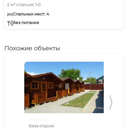
2 м²
•
спальня: 1
•
0
Спальных мест: 4
Без питания
Похожие объекты
☆
☆
☆
☆
☆
☆
☆
База отдыха
Баз