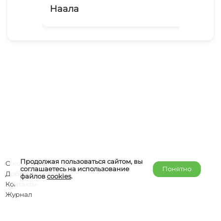
Наала
У 
Продолжая пользоваться сайтом, вы
О компании
соглашаетесь на использование
Понятно
Добавить объект
файлов
cookies
.
Контакты
Журнал
Отельерам
Правообладателям