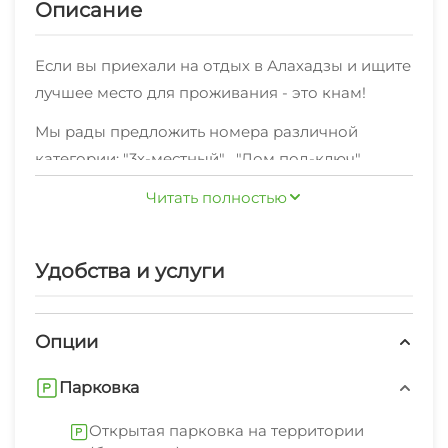
Описание
Если вы приехали на отдых в Алахадзы и ищите
лучшее место для проживания - это кнам!
Мы рады предложить номера различной
категории: "3х-местный" , "Дом под-ключ"
,оснащенные всем необходимым,по отличной
Читать полностью
цене
В любом месте нашего объекта, вы сможете
Удобства и услуги
зайти в интернет.
Также мы предоставляем дополнительные
Опции
услуги: свч, стиральная машина, гладильные
принадлежности, зеленый двор, спутниковое
Парковка
тв.Полный список вы можете увидеть на
странице нашего объекта.
Открытая парковка на территории
В шаговой доступности находятся кафе,