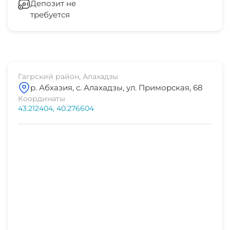
Депозит не
требуется
центр развлечений
1 мин
рынок
10 мин
Гагрский район, Алахадзы
р. Абхазия, с. Алахадзы, ул. Приморская, 68
остановка транспорта
Координаты
10 мин
43.212404, 40.276604
аптека
10 мин
дельфинарий
10-15 мин
банкомат
10-15 мин