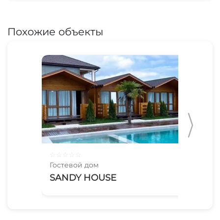
Похожие объекты
☆
☆
☆
☆
☆
☆
☆
Гостевой дом
Гос
SANDY HOUSE
Ар