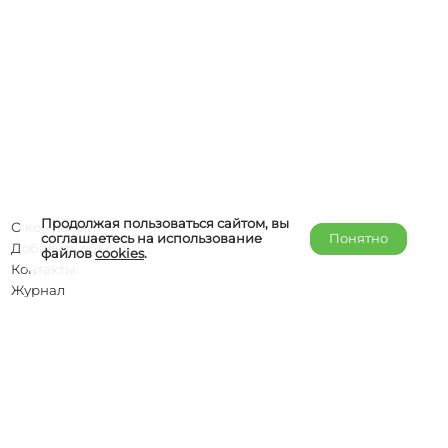
Продолжая пользоваться сайтом, вы
О компании
соглашаетесь на использование
Понятно
Добавить объект
файлов
cookies
.
Контакты
Журнал
Отельерам
Правообладателям
admin@helper-travel.com