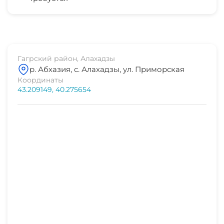
рынок
20 мин
магазин продукты
10 мин
Гагрский район, Алахадзы
р. Абхазия, с. Алахадзы, ул. Приморская
аптека
Координаты
15 мин
43.209149, 40.275654