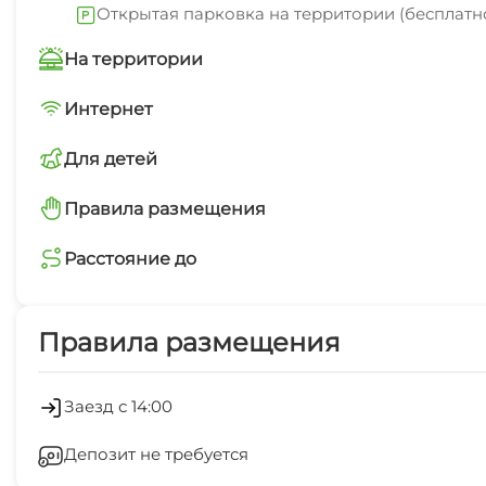
Открытая парковка на территории (бесплатн
На территории
Трансфер платно
Интернет
Wi-Fi интернет на всей территории
Для детей
Автостоянка
детская площадка
Правила размещения
Есть трансфер
запрещено курить в номерах
Расстояние до
Мангал/барбекю
пляж песчаный
3 мин
Правила размещения
центр
5 мин
Заезд с 14:00
магазин продукты
Депозит не требуется
10 мин