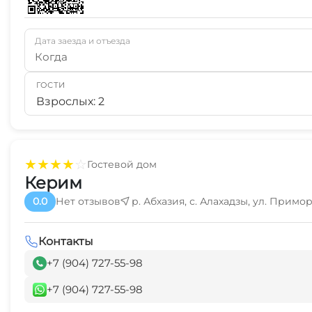
Дата заезда и отъезда
Когда
ГОСТИ
Взрослых: 2
★
★
★
★
☆
Гостевой дом
Керим
0.0
Нет отзывов
р. Абхазия, с. Алахадзы, ул. Примо
Контакты
+7 (904) 727-55-98
+7 (904) 727-55-98