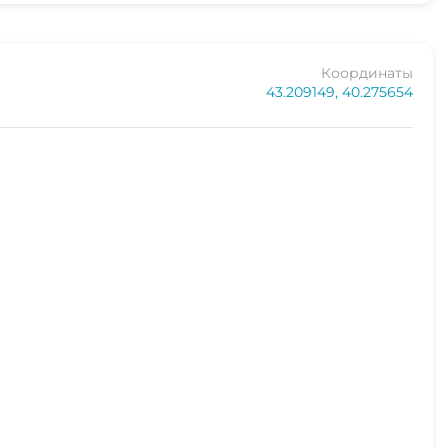
Координаты
43.209149, 40.275654