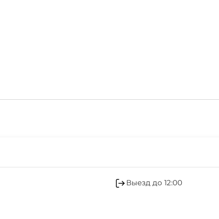
Автостоянка
Есть трансфер
пляж галечный
Мангал/барбекю
2 мин
центр
10-15 мин
магазин продукты
2 мин
Выезд до 12:00
аптека
10-15 мин