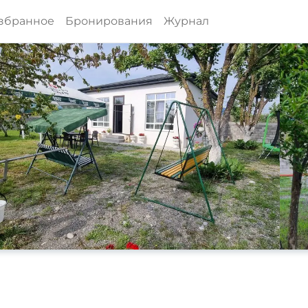
збранное
Бронирования
Журнал