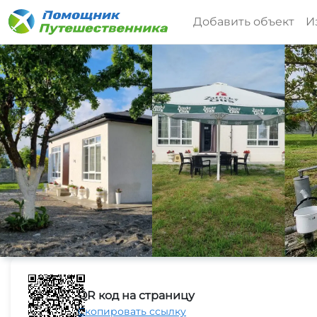
Добавить объект
И
QR код на страницу
Скопировать ссылку