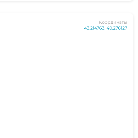
Координаты
43.214763, 40.276127