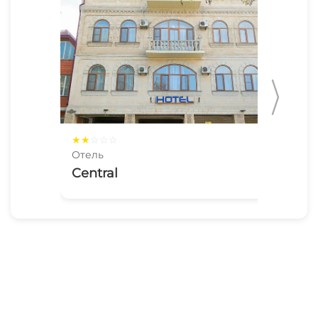
★
★
☆
☆
☆
☆
☆
Отель
Оте
Central
Пе