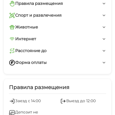
Открытая парковка на территории
Детский бассейн
Правила размещения
Запрещено курить в номерах
Спорт и развлечения
Качели
Настольный теннис
Животные
Песочница
Без животных
Бильярд
Интернет
Бесплатный WiFi
Расстояние до
Расстояние до моря
Форма оплаты
Переводом по номеру телефона
Наличные
Правила размещения
Заезд с 14:00
Выезд до 12:00
Депозит не