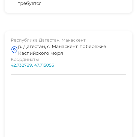
требуется
Республика Дагестан, Манаскент
р. Дагестан, с. Манаскент, побережье
Каспийского моря
Координаты
42.732789, 47.715056