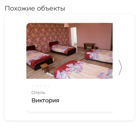
Похожие объекты
☆
☆
☆
☆
☆
☆
☆
Отель
Оте
Виктория
Бе