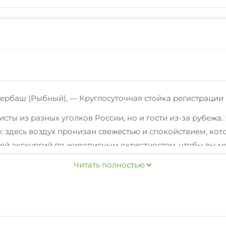
бербаш (Рыбный), — Круглосуточная стойка регистрации
исты из разных уголков России, но и гости из-за рубежа.
е: здесь воздух пронизан свежестью и спокойствием, к
ей экскурсий по живописным окрестностям, чтобы вы мо
Читать полностью
тво. Здесь царит гармония звуков: шепот волн, трели ци
ею захочется наслаждаться вновь и вновь. После насыще
тановка, приятная музыка и искренние разговоры делаю
мфорту наших гостей. Мы стараемся сделать все, чтобы 