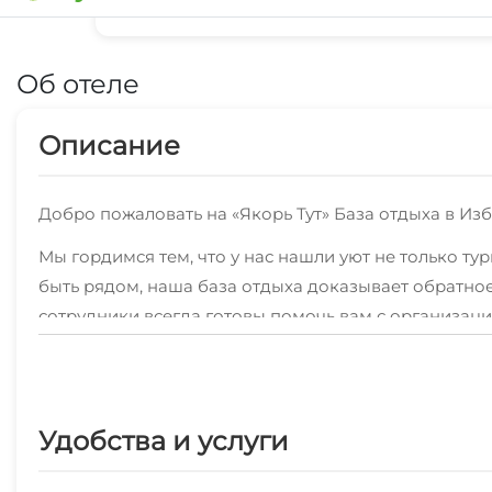
Видеообзор номера
Об отеле
Описание
Добро пожаловать на «Якорь Тут» База отдыха в Из
Мы гордимся тем, что у нас нашли уют не только тур
быть рядом, наша база отдыха доказывает обратно
сотрудники всегда готовы помочь вам с организаци
культурное наследие.
Летние вечера на «Якорь Тут» - это особое волшебс
атмосферу, настолько уютную и расслабляющую, что 
Удобства и услуги
костра, где каждому найдется место. Камерная обс
Наше особое внимание уделяется безопасности и ко