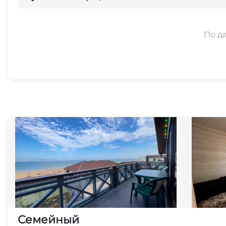
По д
Семейный