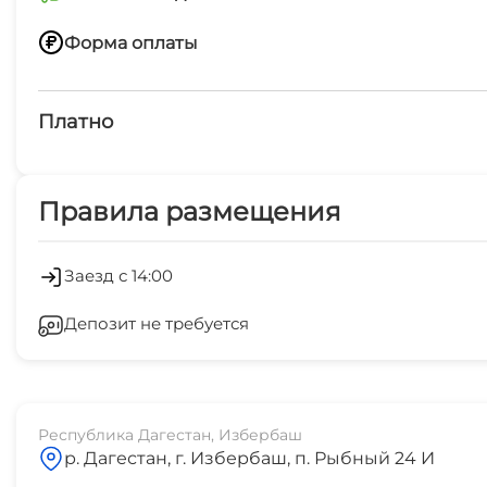
Расстояние до моря
Форма оплаты
50 метров
Переводом по номеру телефона
Платно
Платные услуги
Правила размещения
Экскурсии по запросу
Заезд с 14:00
Депозит не требуется
Республика Дагестан, Избербаш
р. Дагестан, г. Избербаш, п. Рыбный 24 И