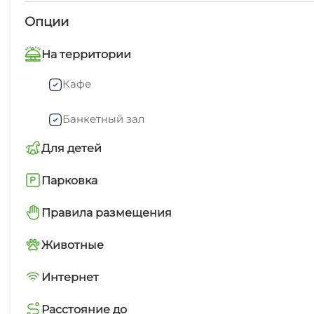
дома. Искренне приглашаем вас на «Якорь Тут», что
Опции
и уединении с природой становятся реальностью. 
На территории
ждем вас!
Кафе
Банкетный зал
Для детей
Качели
Парковка
Парковка перед отелем
Правила размещения
Запрещено курить в номерах
Животные
С домашними животными по договоренност
Интернет
Бесплатный WiFi
Расстояние до