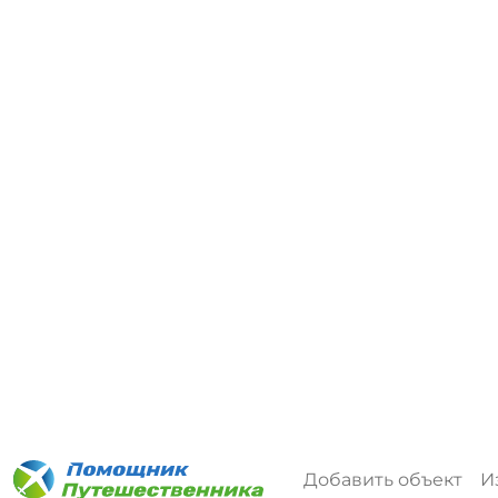
Дата заезда и отъезда
Когда
ГОСТИ
Взрослых: 2
2х комнатный , 40м²
Спальных мест: 6
Этаж: 0
Есть лифт, пандус
Без питания
Дом