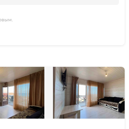
рвым.