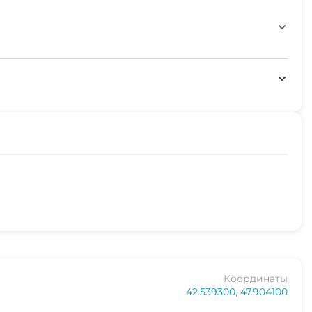
Координаты
42.539300, 47.904100