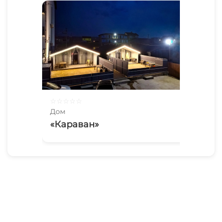
☆
☆
☆
☆
☆
Дом
«Караван»