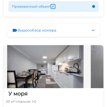
Проверенный объект
✓
Видеообзор номера
У моря
20 м²
•
спальня: 1
•
0