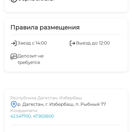
100 метров
Переводом по номеру телефона
Наличные
Правила размещения
Заезд с 14:00
Выезд до 12:00
Депозит не
требуется
Республика Дагестан, Избербаш
р. Дагестан, г. Избербаш, п. Рыбный 77
Координаты
42.547700, 47.902600