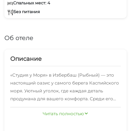
Спальных мест: 4
Без питания
Об отеле
Описание
«Студия у Моря» в Избербаш (Рыбный) — это
настоящий оазис у самого берега Каспийского
моря. Уютный уголок, где каждая деталь
продумана для вашего комфорта. Среди его
особенностей — большая двухспальная
Пляж, находящийся в шаговой доступности,
Читать полностью
кровать идеальна для расслабляющего отдыха,
отлично оборудован для отдыха как взрослых,
а раскладной диван в гостиной увеличивает
так и детей. Детские горки порадуют самых
число спальных мест, обеспечивая комфортное