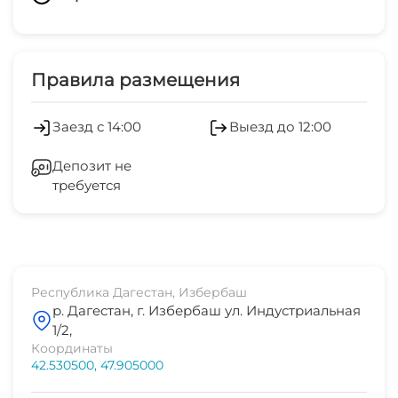
150 метров
Добро пожаловать в ваш второй дом у моря!
Переводом по номеру телефона
Наличные
Правила размещения
Заезд с 14:00
Выезд до 12:00
Депозит не
требуется
Республика Дагестан, Избербаш
р. Дагестан, г. Избербаш ул. Индустриальная
1/2,
Координаты
42.530500, 47.905000