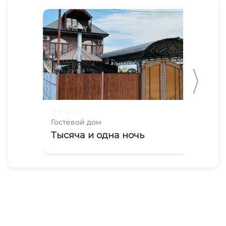
☆
☆
☆
☆
☆
☆
☆
Гостевой дом
Гос
Тысяча и одна ночь
«W