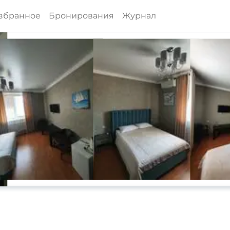
збранное
Бронирования
Журнал