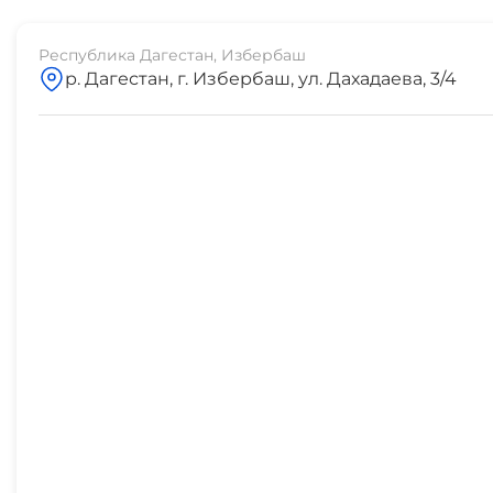
Чтобы узнать больше о доступности номеров, удобс
осуществляются онлайн, и вы мгновенно получите п
Республика Дагестан, Избербаш
нам.
р. Дагестан, г. Избербаш, ул. Дахадаева, 3/4
Добро пожаловать в "Арт отель"! Мы ждем вас!