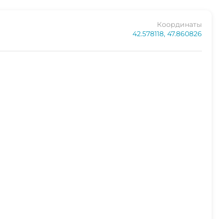
ования на нашем сайте. Все бронирования
азаны наши контактные данные и схема проезда к
Координаты
42.578118, 47.860826