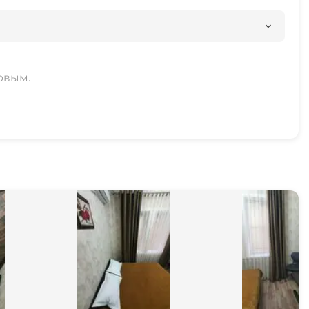
рвым.