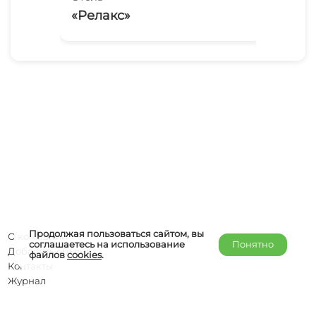
«Релакс»
«Ю
Продолжая пользоваться сайтом, вы
О компании
соглашаетесь на использование
Понятно
Добавить объект
файлов
cookies
.
Контакты
Журнал
Отельерам
Правообладателям