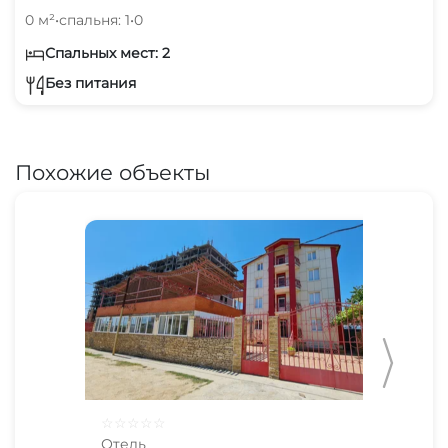
0 м²
•
спальня: 1
•
0
Спальных мест: 2
Без питания
Похожие объекты
☆
☆
☆
☆
☆
☆
☆
Отель
Оте