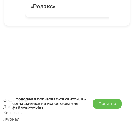
«Релакс»
«О
Продолжая пользоваться сайтом, вы
О компании
соглашаетесь на использование
Понятно
Добавить объект
файлов
cookies
.
Контакты
Журнал
Отельерам
Правообладателям