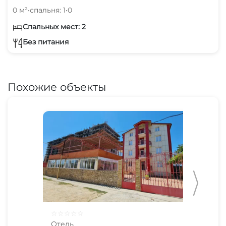
0 м²
•
спальня: 1
•
0
Спальных мест: 2
Без питания
Похожие объекты
☆
☆
☆
☆
☆
☆
☆
Отель
Оте