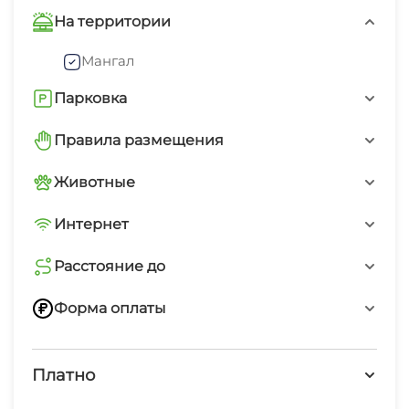
идеальную для отпуска.
Инчхе в своем великолепии открывает двери к
На территории
незабываемым впечатлениям и незаменимым
Мангал
моментам. Вилла-Виктория станет вашим
домом вдали от дома, где вы сможете
Парковка
спокойно наслаждаться жизнью и отдыхом на
Открытая парковка на территории
Правила размещения
берегу Каспийского моря.
Запрещено курить в номерах
Животные
Без животных
Интернет
Бесплатный WiFi
Расстояние до
Расстояние до моря
Форма оплаты
160 метров
Переводом по номеру телефона
Платно
Наличные