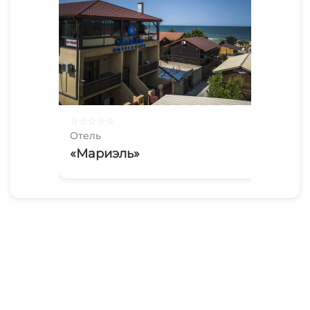
☆
☆
☆
☆
☆
Отель
«Мариэль»