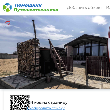
Добавить объект
И
QR код на страницу
Скопировать ссылку