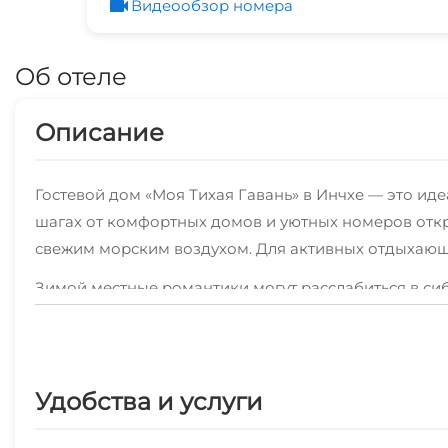
Видеообзор номера
Об отеле
Описание
Гостевой дом «Моя Тихая Гавань» в Инчхе — это иде
шагах от комфортных домов и уютных номеров отк
свежим морским воздухом. Для активных отдыхающ
Зимой местные романтики могут расслабиться в си
Для любителей пикников предусмотрены беседки и 
На территории также работает кафе, где подают вк
прокатиться на банане или ватрушке, а также пощуп
Удобства и услуги
создавая незабываемые воспоминания о своем отд
Для гостей, предпочитающих более спокойный отды