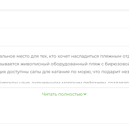
альное место для тех, кто хочет насладиться пляжным о
рывается живописный оборудованный пляж с бирюзовой 
их доступны сапы для катания по морю, что подарит н
бирском чане, окруженном морским пейзажем, создавая
мангалы, где можно провести время с семьей или друзь
Читать полностью
усные блюда местной и интернациональной кухни. А для
ать адреналин на квадроциклах. «Моя Тихая Гавань» — эт
ыхе.
х, предлагается возможность посетить уютную библиот