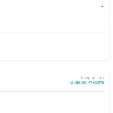
Координаты
42.488061, 47.933175