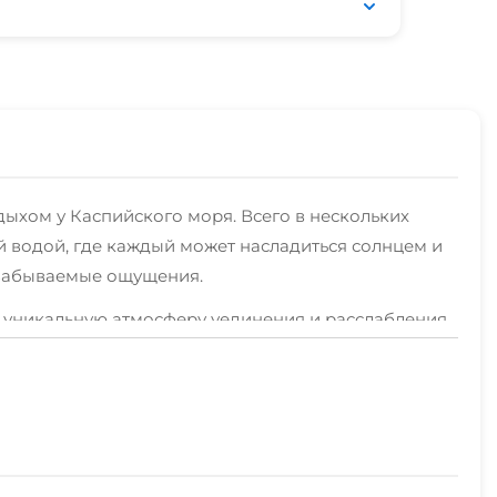
тдыхом у Каспийского моря. Всего в нескольких
водой, где каждый может насладиться солнцем и
езабываемые ощущения.
 уникальную атмосферу уединения и расслабления.
ями, наслаждаясь приготовленной на огне едой.
 фанатов активного отдыха есть возможность
о место, где каждый найдет что-то по душе,
еку или насладиться вечерними прогулками по