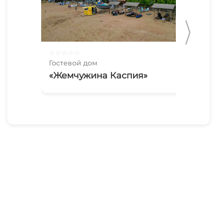
☆
☆
☆
☆
☆
☆
☆
Гостевой дом
Гос
«Жемчужина Каспия»
«С