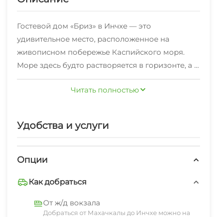
Гостевой дом «Бриз» в Инчхе — это
удивительное место, расположенное на
живописном побережье Каспийского моря.
Море здесь будто растворяется в горизонте, а в
воздухе пахнет свежестью и легким бризом.
Читать полностью
Это идеальное место для отдыха, где каждый
Наш поселок, Инчхе, славится своими
найдет для себя уголок покоя и
природными красотами и гостеприимством
умиротворения.
Удобства и услуги
местных жителей. Жемчужиной этого уголка
является гостевой дом «Бриз», который
предлагает вашим услугам современные и
Опции
комфортабельные номера, расположенные
Но, безусловно, одной из главных
всего в 150 метрах от морского побережья. Эти
Как добраться
достопримечательностей нашего гостевого
уютные помещения оформлены в стильном и
От ж/д вокзала
дома является панорамный ресторан. Здесь
современном дизайне, чтобы каждый гость
Добраться от Махачкалы до Инчхе можно на