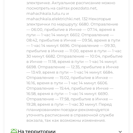
вас ожидает настоящий кулинарный праздник!
чувствовал себя как дома. Мы предвидели все
электричке. Актуальное расписание можно
посмотреть на сайтах poezdato.net,
В нашем ресторане сочетаются кавказская
ваши потребности и желания, чтобы вы могли
mahachkala.tutu.ru и
страсть к ароматным и богато приправленным
погрузиться в атмосферу безмятежности и
mahachkala.elektrichki.net. 132 Некоторые
Не оставит вас равнодушными и наша пицца,
электрички по маршруту: 6680. Отправление
блюдам и утонченные европейские
комфорта.
— 06:00, прибытие в Инчхе — 07:14, время в
выпеченная в настоящей дровяной печи.
кулинарные традиции. Особенной
пути — 1 час 14 минут. 6602. Отправление —
Настоящие гурманы оценят хрустящую корочку
08:42, прибытие в Инчхе — 09:56, время в пути
популярностью пользуются блюда,
— 1 час 14 минут. 6696. Отправление — 09:30,
и нежную начинку, а процесс приготовления
приготовленные на мангале. Шашлыки из
прибытие в Инчхе — 11:00, время в пути — 1 час
под открытым небом создаст особую
30 минут. 6682. Отправление — 10:04, прибытие
сочного мяса, прожаренные до золотистой
в Инчхе — 11:18, время в пути — 1 час 14 минут.
атмосферу, доставляя истинное наслаждение
корочки, и свежие овощи, пропитанные
6698. Отправление — 12:35, прибытие в Инчхе
Провести время в гостевом доме «Бриз» —
вашему вкусу.
— 13:49, время в пути — 1 час 14 минут. 6684.
дымком, — это лишь малая часть того, что мы
Отправление — 15:02, прибытие в Инчхе —
значит раствориться в уюте и гостеприимстве.
можем вам предложить.
16:16, время в пути — 1 час 14 минут. 6606.
Здесь каждый найдет для себя идеальное
Отправление — 15:44, прибытие в Инчхе —
16:58, время в пути — 1 час 14 минут. 6690.
место для отдыха, будь то тихий вечер с семьей
Отправление — 17:58, прибытие в Инчхе —
или шумный банкет с друзьями. Наш персонал
19:28, время в пути — 1 час 30 минут. Перед
планированием поездки рекомендуется
позаботится о том, чтобы ваше пребывание
уточнять расписание в справочной службе
Для любителей активного отдыха у нас
было максимально комфортным и
вокзала, так как возможны изменения.
предусмотрены разные варианты проведения
запоминающимся.
На территории