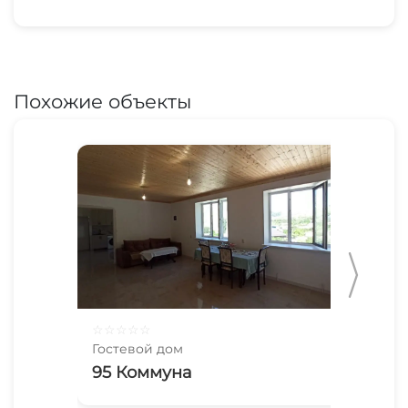
Похожие объекты
☆
☆
☆
☆
☆
☆
☆
Гостевой дом
Гос
95 Коммуна
У 