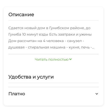
Описание
Сдается новый дом в Гунибском районе, до
Гуниба 10 минут езды Есть завтраки и ужины
Дом рассчитан на 4 человека - санузел -
душевая - стиральная машина - кухня, печь -
телевизор - wifi - все необходимые кухонные
Читать полностью
приборы Частный дом капитальный ремонт
«под евро» и отдельная кухня сдаётся на
минимальный срок от 1 суток. Заезд после 14:00,
Удобства и услуги
отъезд до 12:00
Платно
Платные услуги