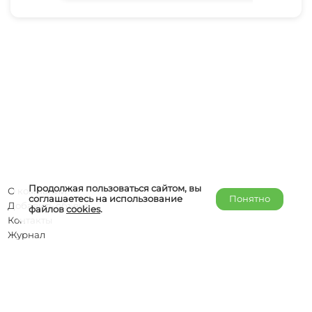
Продолжая пользоваться сайтом, вы
О компании
соглашаетесь на использование
Понятно
Добавить объект
файлов
cookies
.
Контакты
Журнал
Отельерам
Правообладателям
admin@helper-travel.com