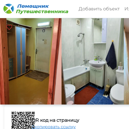
Добавить объект
И
QR код на страницу
Скопировать ссылку