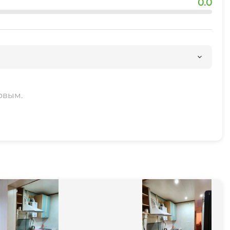
0.0
рвым.