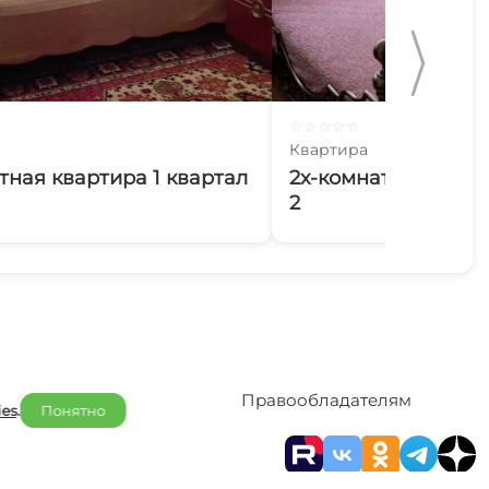
☆
☆
☆
☆
☆
Квартира
тная квартира 1 квартал
2х-комнатная кварт
2
Отельерам
Правообладателям
ies
.
Понятно