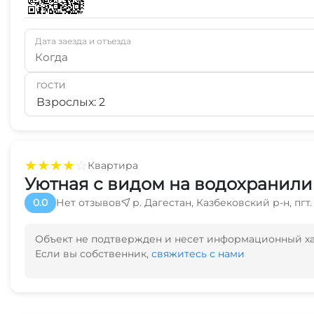
Дата заезда и отъезда
Когда
ГОСТИ
Взрослых: 2
★
★
★
★
☆
Квартира
Уютная с видом на водохранил
0.0
Нет отзывов
р. Дагестан, Казбековский р-н, пгт.
Объект не подтвержден и несет информационный х
Если вы собственник,
свяжитесь с нами