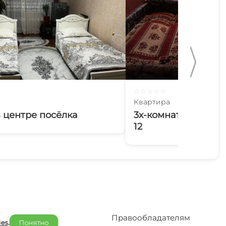
☆
☆
☆
☆
☆
Квартира
 центре посёлка
3х-комнатная кварт
12
Отельерам
Правообладателям
ies
.
Понятно