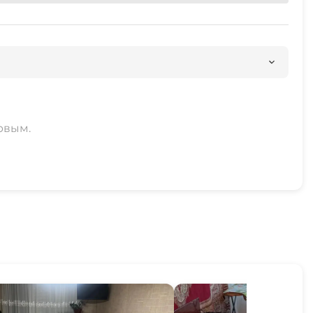
рвым.