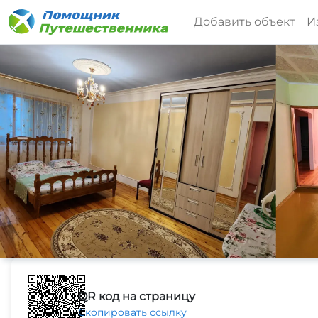
Добавить объект
И
QR код на страницу
Скопировать ссылку