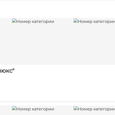
люкс"