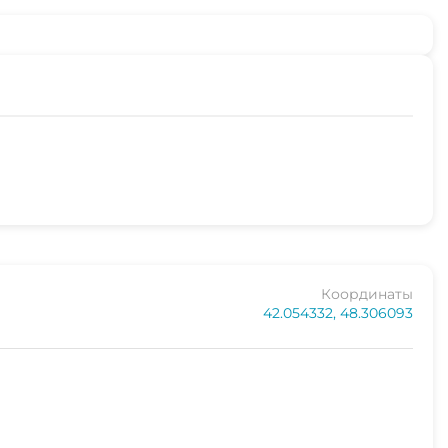
Координаты
42.054332, 48.306093