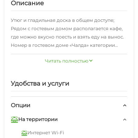
Описание
Утюг и гладильная доска в общем доступе;
Рядом с гостевым домом располагается кафе,
где можно вкусно поесть и взять еду на вынос.
Номер в гостевом доме «Чалда» категории
«Двухместный номер с 2 отдельными
Читать полностью
кроватями или 1 двуспальной кроватью,
стандарт» сдаётся на
минимальный срок от 1 суток. Заезд после 14:00,
Удобства и услуги
отъезд до 12:00
Опции
На территории
Интернет Wi-Fi