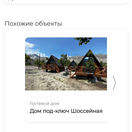
Похожие объекты
☆
☆
☆
☆
☆
☆
☆
Гостевой дом
Гос
Дом под-ключ Шоссейная
До