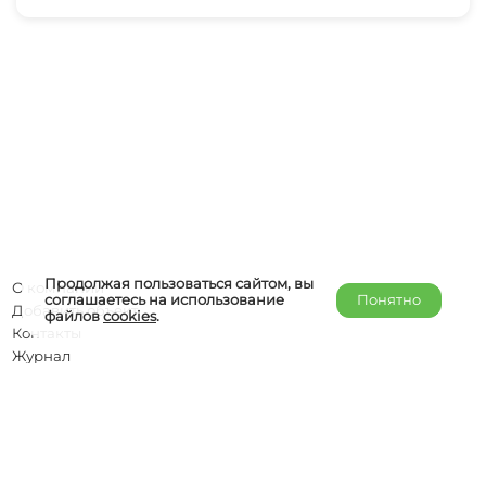
Продолжая пользоваться сайтом, вы
О компании
соглашаетесь на использование
Понятно
Добавить объект
файлов
cookies
.
Контакты
Журнал
Отельерам
Правообладателям
admin@helper-travel.com