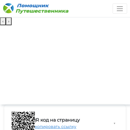
‹
›
QR код на страницу
▼
Скопировать ссылку