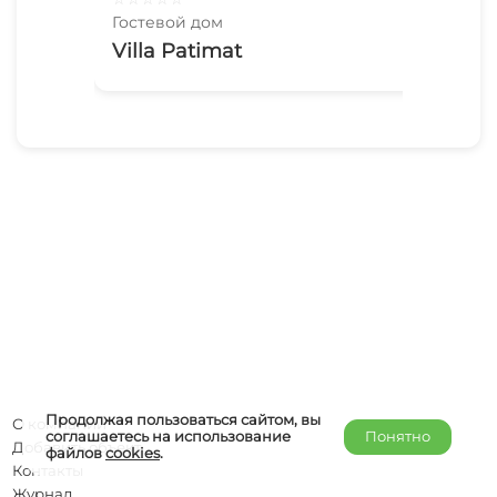
Гостевой дом
Гос
Villa Patimat
До
Продолжая пользоваться сайтом, вы
О компании
соглашаетесь на использование
Понятно
Добавить объект
файлов
cookies
.
Контакты
Журнал