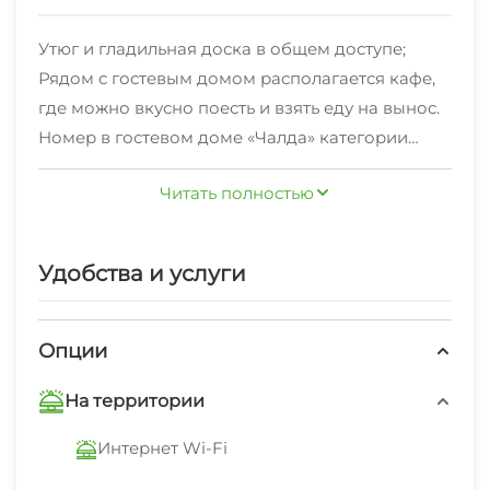
Утюг и гладильная доска в общем доступе;
Рядом с гостевым домом располагается кафе,
где можно вкусно поесть и взять еду на вынос.
Номер в гостевом доме «Чалда» категории
«Двухместный номер с 2 отдельными
Читать полностью
кроватями или 1 двуспальной кроватью,
стандарт» сдаётся на
минимальный срок от 1 суток. Заезд после 14:00,
Удобства и услуги
отъезд до 12:00
Опции
На территории
Интернет Wi-Fi