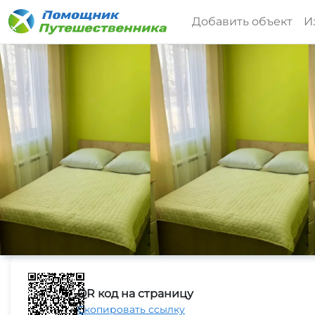
Добавить объект
И
QR код на страницу
Скопировать ссылку