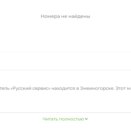
Номера не найдены
ель «Русский сервис» находится в Змеиногорске. Этот 
цию сразу при заезде. Для путешественников на машине
Читать полностью