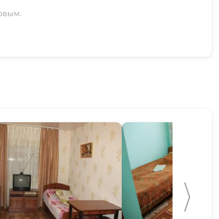
рвым.