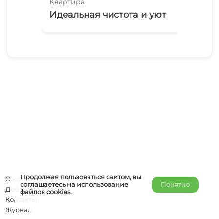
Квартира
Ква
Идеальная чистота и уют
1-
ми
Продолжая пользоваться сайтом, вы
О компании
соглашаетесь на использование
Понятно
Добавить объект
файлов
cookies
.
Контакты
Журнал