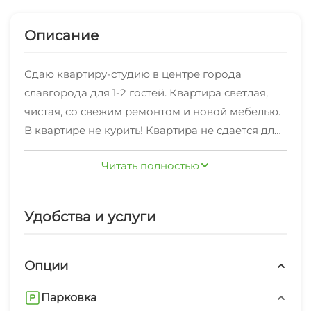
Описание
Сдаю квартиру-студию в центре города
славгорода для 1-2 гостей. Квартира светлая,
чистая, со свежим ремонтом и новой мебелью.
В квартире не курить! Квартира не сдается для
проведения вечеринок и гостям до 21 года.
Читать полностью
Выезд до 12. 00. Заселение 14. 00. Или по
договоренности. Заселение при наличии
паспорта.Студия капитальный ремонт «под
Удобства и услуги
евро» сдаётся на минимальный срок от 1 суток.
Заезд после 14:00, отъезд до 12:00
Опции
Парковка