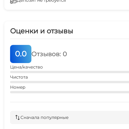
Депозит не требуется
Сейф
Гладильные принадлежности
Оценки и отзывы
Спутниковое ТВ
СВЧ
0.0
Отзывов: 0
Охраняемая территория
Цена/качество
Чистота
Номер
Сначала популярные