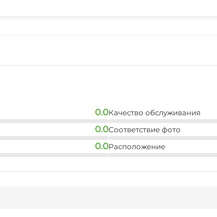
Отопление
Конференц-зал
Прачечная
Семейные номера
0.0
Качество обслуживания
0.0
Соответствие фото
0.0
Расположение