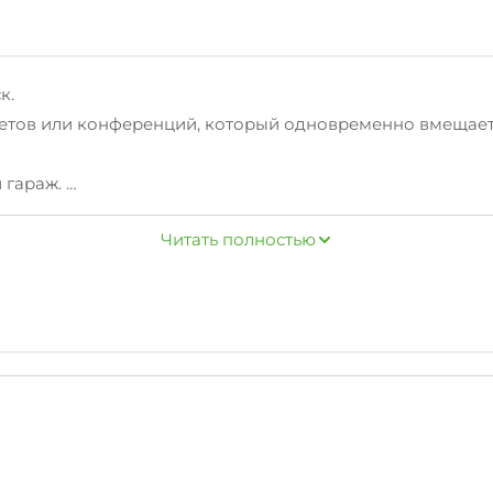
ск.
кетов или конференций, который одновременно вмещает 
 гараж.
», «Блинная», рынок «Октябрьский», кинотеатр «Ракета».
Читать полностью