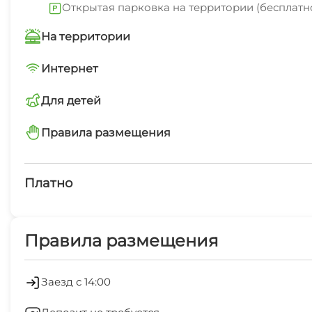
Открытая парковка на территории (бесплатн
На территории
Трансфер платно
Интернет
Wi-Fi интернет на всей территории
Для детей
Автостоянка
Дети до 6 лет бесплатно
Правила размещения
запрещено курить в номерах
Платно
Платные услуги
Правила размещения
Обслуживание номеров
Холодильник
Заезд с 14:00