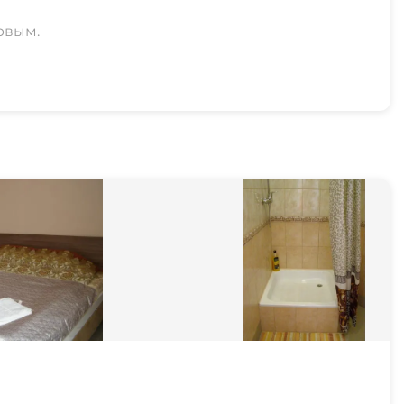
рвым.