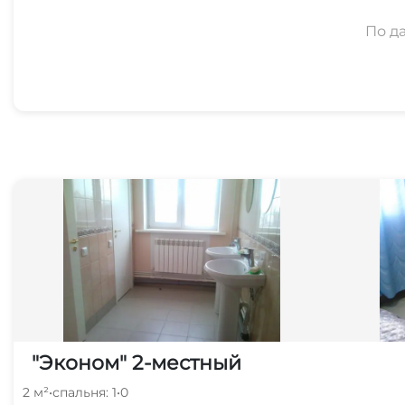
По д
"Эконом" 2-местный
2 м²
•
спальня: 1
•
0