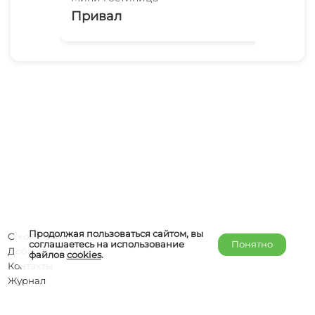
Привал
Фр
Продолжая пользоваться сайтом, вы
О компании
соглашаетесь на использование
Понятно
Добавить объект
файлов
cookies
.
Контакты
Журнал
Отельерам
Правообладателям