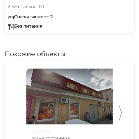
2 м²
•
спальня: 1
•
0
Спальных мест: 2
Без питания
Похожие объекты
☆
☆
☆
☆
☆
☆
☆
Мини гостиница
Мин