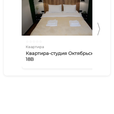
☆
☆
☆
☆
☆
☆
☆
Квартира
Ква
Квартира-студия Октябрьская
2х
18В
Ан