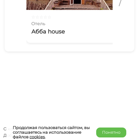
☆
☆
☆
☆
☆
☆
☆
Отель
Оте
Абба house
Ая
Продолжая пользоваться сайтом, вы
О компании
соглашаетесь на использование
Понятно
Добавить объект
файлов
cookies
.