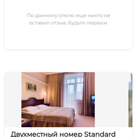
Прачечная
По данному отелю еще никто не
оставил отзыв, будьте первым.
Прокат лыжной экипировки
Люкс для новобрачных
Частный пляж
Номера для аллергиков
Охраняемая территория
Прокат велосипедов
Двухместный номер Standard