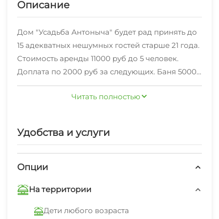
Описание
Дом "Усадьба Антоныча" будет рад принять до
15 адекватных нешумных гостей старше 21 года.
Стоимость аренды 11000 руб до 5 человек.
Доплата по 2000 руб за следующих. Баня 5000
руб без ограничения времени. Залог 5000 руб.
Читать полностью
Возвращаем после выезда в течении 2 часов на
карту. Расположен на лесной поляне возле
берега р. Барнаулка. Недалеко озеро
Удобства и услуги
Пионерское. В доме два зала, два сан.узла, две
кухни, холл и две спальни. 5 диванов и две
кровати (14 спальных мест). Заезд после 15
Опции
часов, выезд до 12 часов.
На территории
Дети любого возраста