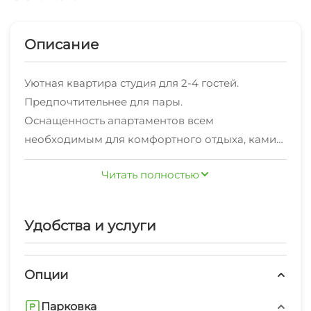
Описание
Уютная квартира студия для 2-4 гостей.
Предпочтительнее для пары.
Оснащенность апартаментов всем
необходимым для комфортного отдыха, камин
добавляет атмосферы и уюта в комнате, из
Читать полностью
окна открывается красивый ночной вид на
город.
Удобная локация: апартаменты расположены в
Удобства и услуги
центра города.
Рядом расположена вся необходимая
городская инфраструктура. В доме
Опции
расположены продуктовые магазины Мария-
Парковка
ра, К&Б, аптека. В шаговой доступности