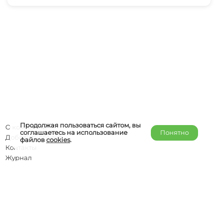
Продолжая пользоваться сайтом, вы
О компании
соглашаетесь на использование
Понятно
Добавить объект
файлов
cookies
.
Контакты
Журнал
Отельерам
Правообладателям
admin@helper-travel.com