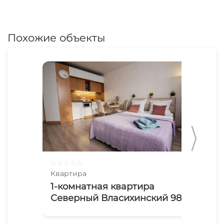
Похожие объекты
☆
☆
☆
☆
☆
☆
☆
Квартира
Ква
1-комнатная квартира
2х
Северный Власихинский 98
Ко