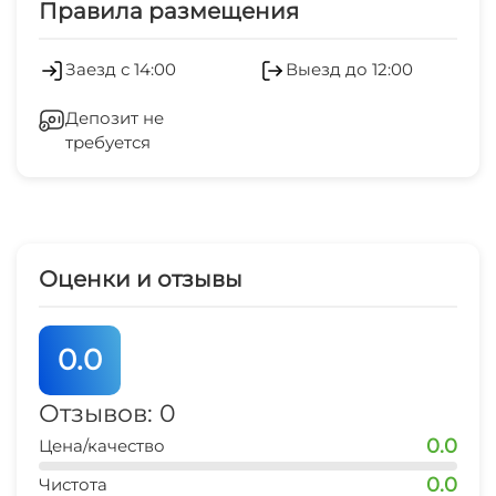
Правила размещения
остановка общественного транспорта
10 мин
Холодильник
Заезд с 14:00
Выезд до 12:00
банкомат
Лифт
10 мин
Депозит не
требуется
Отопление
Стиральная машина
Гладильные принадлежности
Оценки и отзывы
Магазины
0.0
Аптека
Отзывов: 0
Зеленый двор
0.0
Цена/качество
СВЧ
0.0
Чистота