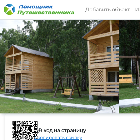
Добавить объект
И
QR код на страницу
Скопировать ссылку