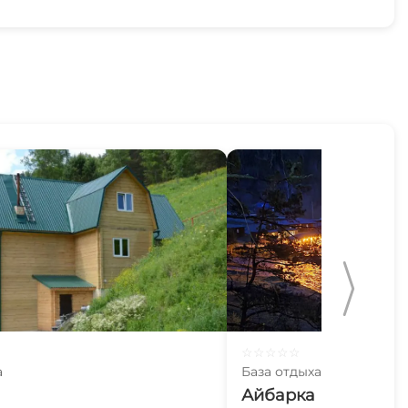
☆
☆
☆
☆
☆
а
База отдыха
Айбарка