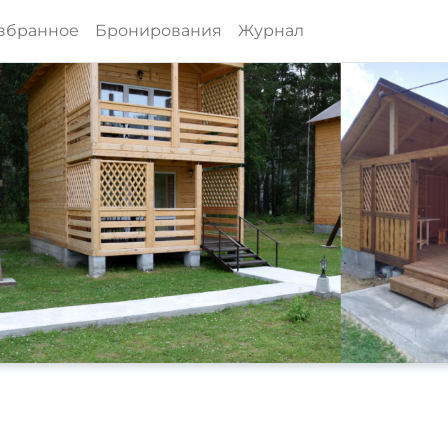
збранное
Бронирования
Журнал