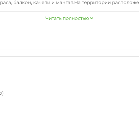
рраса, балкон, качели и мангал.На территории располож
Читать полностью
о)
Автостоянка