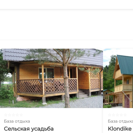
☆
☆
☆
☆
☆
☆
☆
☆
☆
☆
База отдыха
База отдых
Сельская усадьба
Klondike