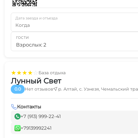
Дата заезда и отъезда
Когда
ГОСТИ
Взрослых: 2
★
★
★
★
☆
База отдыха
Лунный Свет
0.0
Нет отзывов
р. Алтай, с. Узнезя, Чемальский тра
Контакты
+7 (913) 999-22-41
+79139992241