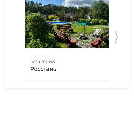
☆
☆
☆
☆
☆
☆
☆
База отдыха
Баз
Росстань
Ав