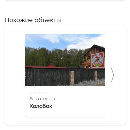
Похожие объекты
☆
☆
☆
☆
☆
☆
☆
База отдыха
Баз
Колобок
Кл