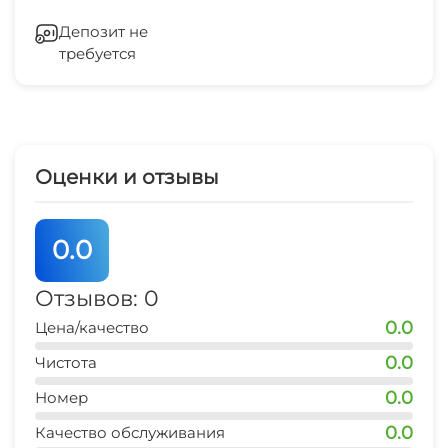
столовая/кафе
Зеленый двор
15 мин
Депозит не
требуется
Беседка
магазин продуктовый
15 мин
Прачечная
СВЧ
Оценки и отзывы
0.0
Отзывов: 0
0.0
Цена/качество
0.0
Чистота
0.0
Номер
0.0
Качество обслуживания