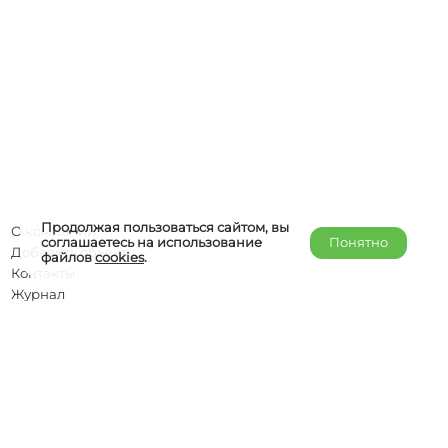
Продолжая пользоваться сайтом, вы
О компании
соглашаетесь на использование
Понятно
Добавить объект
файлов
cookies
.
Контакты
Журнал
Отельерам
Правообладателям
admin@helper-travel.com