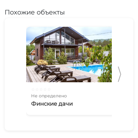
Похожие объекты
☆
☆
☆
☆
☆
☆
☆
Не определено
Не 
Финские дачи
Ма