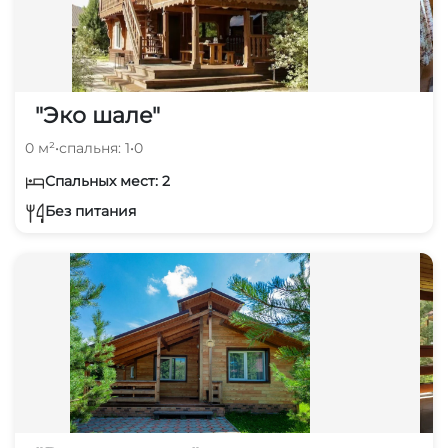
"Эко шале"
0 м²
•
спальня: 1
•
0
Спальных мест: 2
Без питания