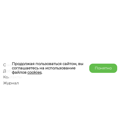
Продолжая пользоваться сайтом, вы
О компании
соглашаетесь на использование
Понятно
Добавить объект
файлов
cookies
.
Контакты
Журнал
Отельерам
Правообладателям
admin@helper-travel.com