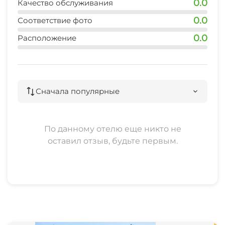
0.0
Качество обслуживания
беседок для отдыха. На просторной
0.0
Соответствие фото
территории расположены, как открытые так и
закрытые, застеклённые беседки для больших
0.0
Расположение
компаний!
Гостиничный комплекс "Финские Дачи" -
Комфорт в горах Алтая, здесь каждый найдёт
Сначала популярные
отдых по своему вкусу!!!
По данному отелю еще никто не
оставил отзыв, будьте первым.