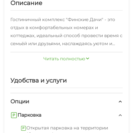
Описание
Гостиничный комплекс "Финские Дачи" - это
отдых в комфортабельных номерах и
коттеджах, идеальный способ провести время с
семьёй или друзьями, наслаждаясь уютом и
комфортом, окружёнными живописной
Читать полностью
природой. В современном мире, где стресс и
суета стали неотъемлемой частью
повседневной жизни, такой вид отдыха
Удобства и услуги
позволяет отрешиться от городской суеты и
насладиться спокойствием и гармонией.
Опции
Ресторан с большим двухэтажным залом, VIP-
Парковка
залы с камином и караоке подарят вам тёплую,
уютную атмосферу. Богатая европейская кухня,
Открытая парковка на территории
местные блюда из экологически чистых