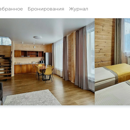
збранное
Бронирования
Журнал