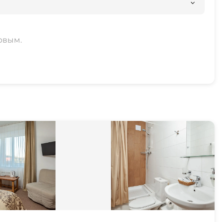
рвым.