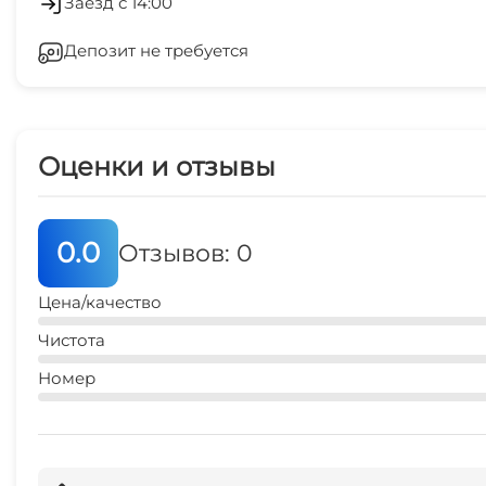
Заезд с 14:00
рынок
Депозит не требуется
Беседка
5 мин
Прачечная
остановка транспорта
5 мин
Оценки и отзывы
0.0
Отзывов: 0
Цена/качество
Чистота
Номер