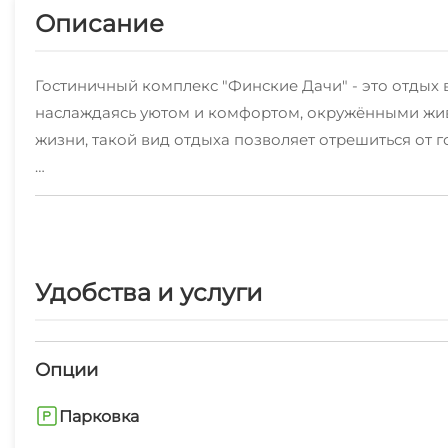
Описание
Гостиничный комплекс "Финские Дачи" - это отдых 
наслаждаясь уютом и комфортом, окружёнными живо
жизни, такой вид отдыха позволяет отрешиться от 
Ресторан с большим двухэтажным залом, VIP-залы с
экологически чистых алтайских продуктов, обширна
SPA-комплекс - наша новинка и гордость! Состоит 
Удобства и услуги
бассейном и водопадом.
Массаж и СПА-процедуры, все для Вашего релакса 
Опции
Крупнейший открытый игровой комплекс на Алтае! Т
Парковка
мотивам знаменитой сказки, и каждый уголок этог