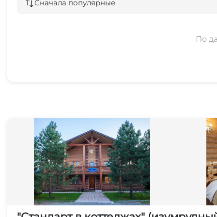
Сначала популярные
По д
"Стандарт в коттеджах" (изумрудны