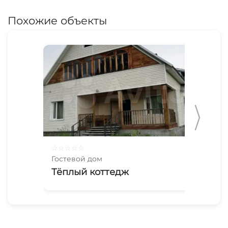
Похожие объекты
☆
☆
☆
☆
☆
☆
☆
Гостевой дом
Гос
Тёплый коттедж
Бе