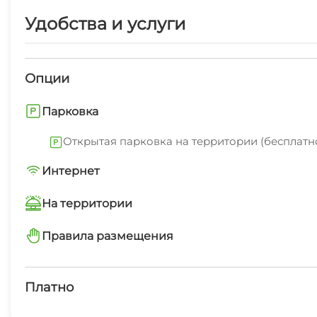
Удобства и услуги
Опции
Парковка
Открытая парковка на территории (бесплатн
Интернет
Wi-Fi интернет на всей территории
На территории
Интернет Wi-Fi
Правила размещения
запрещено курить в номерах
Дети любого возраста
Платно
Работает круглогодично