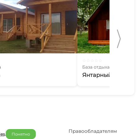
☆
☆
☆
☆
☆
а
База отдыха
h
Янтарный сад
Отельерам
Правообладателям
ies
.
Понятно