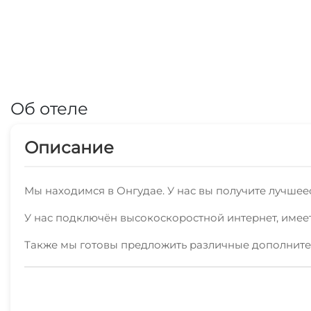
Об отеле
Описание
Мы находимся в Онгудае. У нас вы получите лучше
У нас подключён высокоскоростной интернет, имее
Также мы готовы предложить различные дополнитель
У вас есть возможность посетить кафе и рестораны 
Мы принимаем своих гостей круглый год!