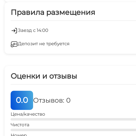
Платные услуги
Мангал/барбекю
Правила размещения
Холодильник
Зеленый двор
Заезд с 14:00
Депозит не требуется
Спутниковое ТВ
Оценки и отзывы
0.0
Отзывов: 0
Цена/качество
Чистота
Номер