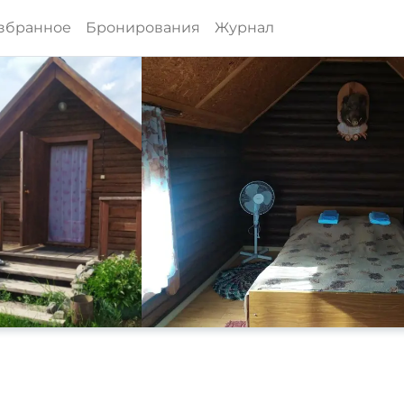
збранное
Бронирования
Журнал