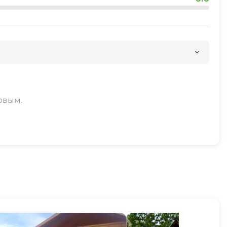
рвым.