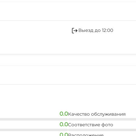
Гладильные принадле
Беседка
Выезд до 12:00
СВЧ
0.0
Качество обслуживания
0.0
Соответствие фото
0.0
Расположение