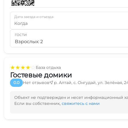
Дата заезда и отъезда
Когда
ГОСТИ
Взрослых: 2
★
★
★
★
☆
База отдыха
Гостевые домики
0.0
Нет отзывов
р. Алтай, с. Онгудай, ул. Зелёная, 2
Объект не подтвержден и несет информационный х
Если вы собственник,
свяжитесь с нами