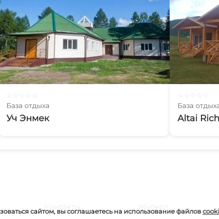
☆
☆
☆
☆
☆
☆
☆
☆
☆
☆
База отдыха
База отдых
Уч Энмек
Altai Ric
Контакты
Журнал
оваться сайтом, вы соглашаетесь на использование файлов
cook