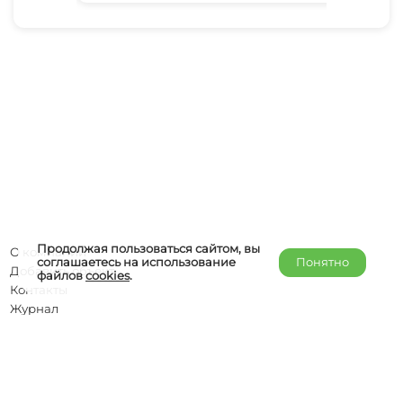
Продолжая пользоваться сайтом, вы
О компании
соглашаетесь на использование
Понятно
Добавить объект
файлов
cookies
.
Контакты
Журнал
Отельерам
Правообладателям
admin@helper-travel.com