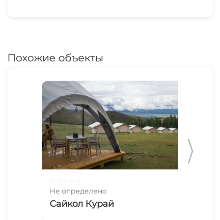
Похожие объекты
☆
☆
☆
☆
☆
☆
☆
Не определено
Не 
Сайкол Курай
Кр