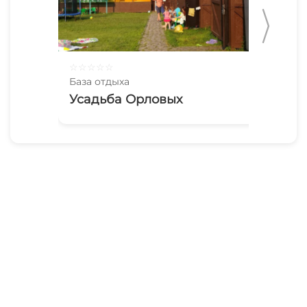
☆
☆
☆
☆
☆
☆
☆
База отдыха
Баз
Усадьба Орловых
Аг