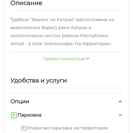
Описание
Турбаза "Викинг на Катуни" расположена на
живописном берегу реки Катуни в
экологически чистом районе Республики
Алтай - в селе Элекмонаре. На территории
оборудованы площадки для пикника, беседки,
Читать полностью
мангальная зона, детская площадка,
Для вашего отдыха мы предлагаем
множество качелей и каркасный батут для
благоустроенные 2х-3х-4х-местные номера в
детей, на берегу Катуни - чудесный песчаный
доме у реки и 2х-3х-местные номера в 2х-
Удобства и услуги
пляж.
этажном деревянном корпусе.
Для отдыха большой компанией (до 20
Опции
человек) идеально подойдет наш 3х-этажный
Парковка
кирпичный коттедж с большой кухней и зоной
для отдыха (он сдается также и по номерам).
Открытая парковка на территории