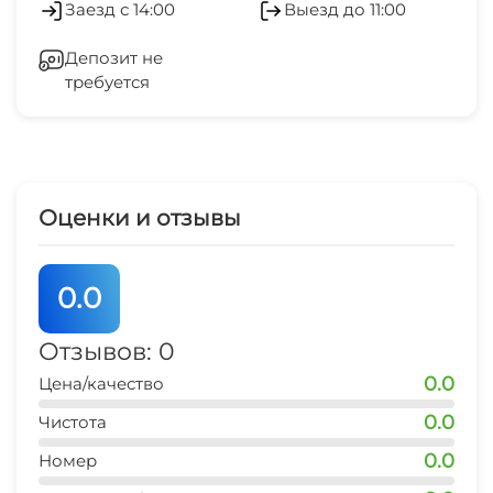
ПИТАНИЕ
Заезд с 14:00
Выезд до 11:00
Бассейн под открытым небом
На базе есть уютное кафе на 30 посадочных
Депозит не
мест. Здесь можно проводить корпоративы,
Мангал/барбекю
требуется
праздновать юбилеи и просто наслаждаться
вкусной домашней едой. На территории есть
Детская игровая площадка
БАНЯ (за отдельную плату) и небольшой
бассейн.
Оценки и отзывы
Наш персонал - опытный и внимательный.
Территория базы отдыха огорожена. Парковка
0.0
расположена на территории базы. У нас есть
собственное кафе. Вы можете отдыхать на
Отзывов: 0
берегу реки, не покидая базу.
0.0
Цена/качество
0.0
Чистота
0.0
Номер