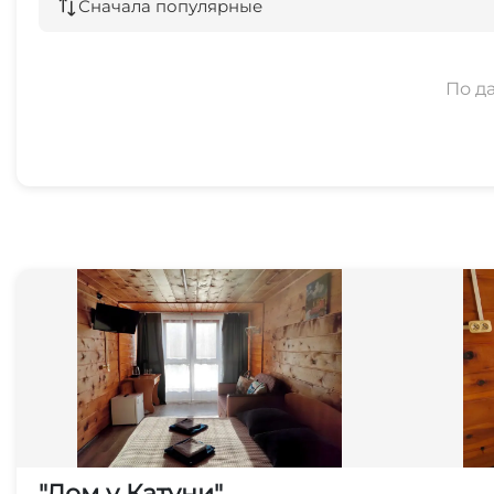
Сначала популярные
По д
"Дом у Катуни"