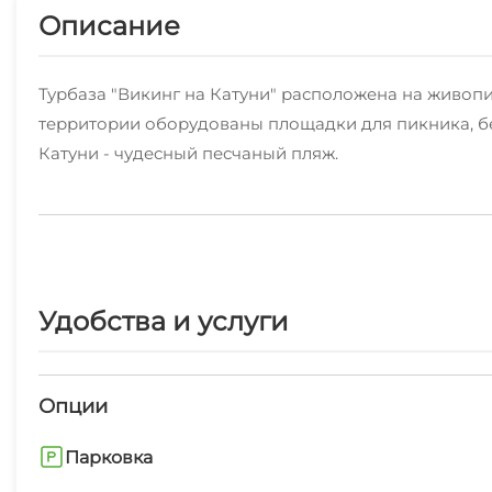
Описание
Турбаза "Викинг на Катуни" расположена на живопи
территории оборудованы площадки для пикника, бес
Катуни - чудесный песчаный пляж.
Для вашего отдыха мы предлагаем благоустроенные 
Для отдыха большой компанией (до 20 человек) ид
также и по номерам).
Удобства и услуги
Размещение компании до 10 человек возможно в 2х
Опции
В теплое время года для вашего отдыха мы также пр
Парковка
Мы организуем самые разнообразные экскурсии, пу