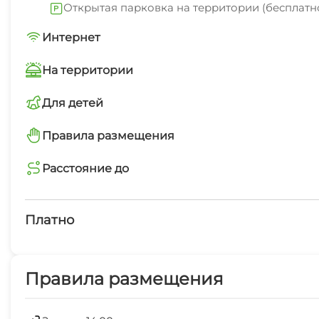
Открытая парковка на территории (бесплатн
автомобильный мост, который ведет к теплому искус
Интернет
ПИТАНИЕ
Wi-Fi интернет на всей территории
На базе есть уютное кафе на 30 посадочных мест. 
На территории
На территории есть БАНЯ (за отдельную плату) и н
Интернет Wi-Fi
Для детей
Наш персонал - опытный и внимательный. Территори
детская площадка
Правила размещения
Детская площадка
можете отдыхать на берегу реки, не покидая базу.
запрещено курить в номерах
Расстояние до
Можно с животными
Берег Катуни
Русская баня
5 мин
Платно
Мангал/барбекю
магазин продукты
Платные услуги
2 мин
Правила размещения
Беседка