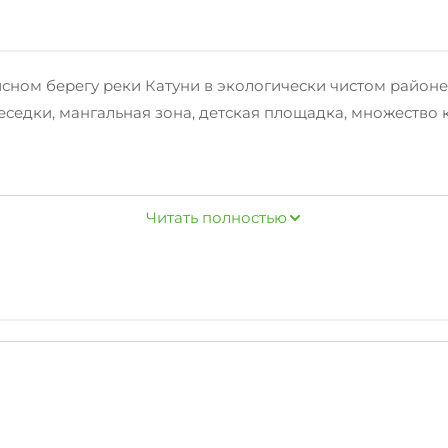
сном берегу реки Катуни в экологически чистом районе 
едки, мангальная зона, детская площадка, множество ка
2х-3х-4х-местные номера в доме у реки и 2х-3х-местны
Читать полностью
еально подойдет наш 3х-этажный кирпичный коттедж с б
-этажном деревянном доме с тремя комнатами и собств
едлагаем два 2х-местных бунгало, 5-местную юрту и мес
тешествия, конные прогулки, сплавы, поездки на квадр