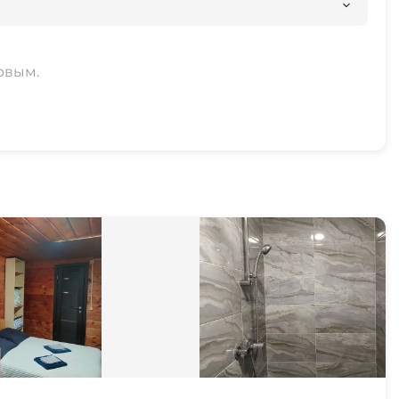
рвым.