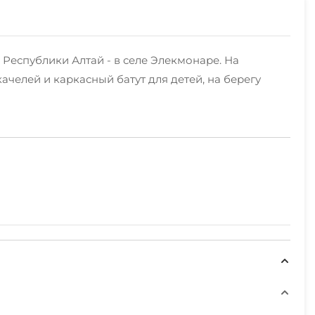
Республики Алтай - в селе Элекмонаре. На
челей и каркасный батут для детей, на берегу
е номера в 2х-этажном деревянном корпусе.
ольшой кухней и зоной для отдыха (он сдается
енной кухней.
та под палатки.
оциклах. На противоположном краю села находится