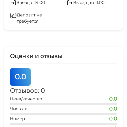
ПИТАНИЕ
Заезд с 14:00
Выезд до 11:00
Бассейн под открытым небом
На базе есть уютное кафе на 30 посадочных
Депозит не
мест. Здесь можно проводить корпоративы,
Мангал/барбекю
требуется
праздновать юбилеи и просто наслаждаться
вкусной домашней едой. На территории есть
Детская игровая площадка
БАНЯ (за отдельную плату) и небольшой
бассейн.
Оценки и отзывы
Наш персонал - опытный и внимательный.
Территория базы отдыха огорожена. Парковка
0.0
расположена на территории базы. У нас есть
собственное кафе. Вы можете отдыхать на
Отзывов: 0
берегу реки, не покидая базу.
0.0
Цена/качество
0.0
Чистота
0.0
Номер