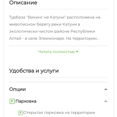
Описание
Турбаза "Викинг на Катуни" расположена на
живописном берегу реки Катуни в
экологически чистом районе Республики
Алтай - в селе Элекмонаре. На территории
оборудованы площадки для пикника, беседки,
Читать полностью
мангальная зона, детская площадка,
Для вашего отдыха мы предлагаем
множество качелей и каркасный батут для
благоустроенные 2х-3х-4х-местные номера в
детей, на берегу Катуни - чудесный песчаный
доме у реки и 2х-3х-местные номера в 2х-
Удобства и услуги
пляж.
этажном деревянном корпусе.
Для отдыха большой компанией (до 20
Опции
человек) идеально подойдет наш 3х-этажный
Парковка
кирпичный коттедж с большой кухней и зоной
для отдыха (он сдается также и по номерам).
Открытая парковка на территории