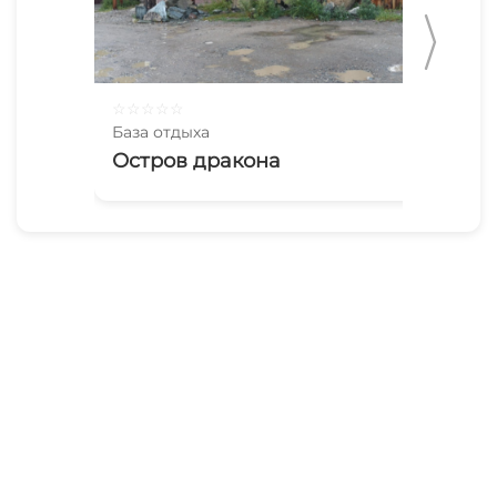
☆
☆
☆
☆
☆
☆
☆
База отдыха
Баз
Остров дракона
Эл