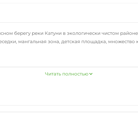
сном берегу реки Катуни в экологически чистом районе 
едки, мангальная зона, детская площадка, множество ка
2х-3х-4х-местные номера в доме у реки и 2х-3х-местны
Читать полностью
еально подойдет наш 3х-этажный кирпичный коттедж с б
-этажном деревянном доме с тремя комнатами и собств
едлагаем два 2х-местных бунгало, 5-местную юрту и мес