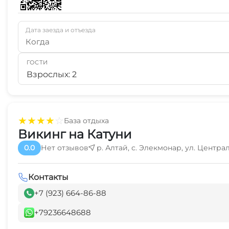
Дата заезда и отъезда
Когда
ГОСТИ
Взрослых: 2
★
★
★
★
☆
База отдыха
Викинг на Катуни
0.0
Нет отзывов
р. Алтай, с. Элекмонар, ул. Централ
Контакты
+7 (923) 664-86-88
+79236648688