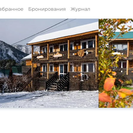
збранное
Бронирования
Журнал