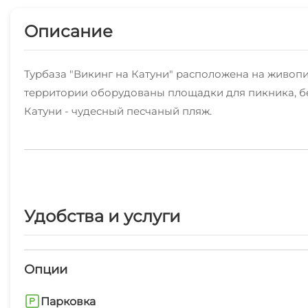
Описание
Турбаза "Викинг на Катуни" расположена на живопи
территории оборудованы площадки для пикника, бес
Катуни - чудесный песчаный пляж.
Для вашего отдыха мы предлагаем благоустроенные 
Для отдыха большой компанией (до 20 человек) ид
также и по номерам).
Удобства и услуги
Размещение компании до 10 человек возможно в 2х
Опции
В теплое время года для вашего отдыха мы также пр
Парковка