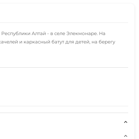
Республики Алтай - в селе Элекмонаре. На
челей и каркасный батут для детей, на берегу
е номера в 2х-этажном деревянном корпусе.
ольшой кухней и зоной для отдыха (он сдается
енной кухней.
та под палатки.