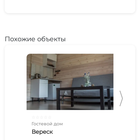
Похожие объекты
☆
☆
☆
☆
☆
☆
☆
Гостевой дом
Гос
Вереск
Ре