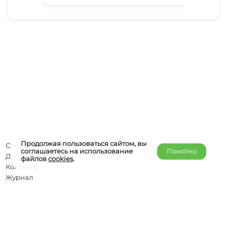
Продолжая пользоваться сайтом, вы
О компании
соглашаетесь на использование
Понятно
Добавить объект
файлов
cookies
.
Контакты
Журнал
Отельерам
Правообладателям
admin@helper-travel.com