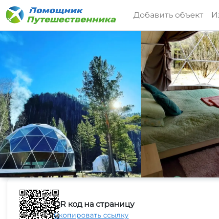
Добавить объект
И
QR код на страницу
Скопировать ссылку