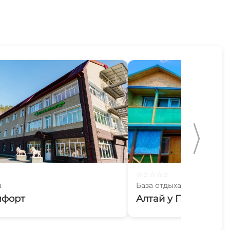
☆
☆
☆
☆
☆
а
База отдыха
мфорт
Алтай у Петрухи