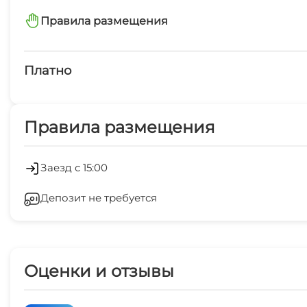
Правила размещения
запрещено курить
Платно
Платные услуги
Правила размещения
Экскурсионные услуги
Услуги няни и уход за детьми
Заезд с 15:00
Депозит не требуется
Кондиционер
Беседка
Оценки и отзывы
Семейные номера