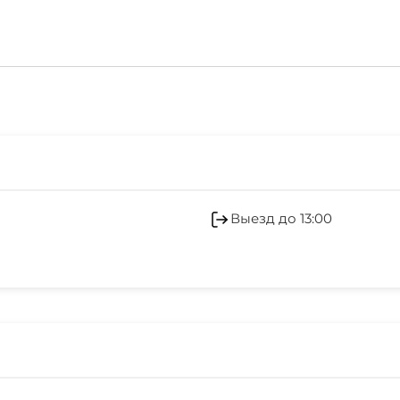
Обслуживание номер
Холодильник
Выезд до 13:00
Отопление
Частный пляж
Охраняемая территор