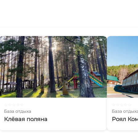
☆
☆
☆
☆
☆
☆
☆
☆
☆
☆
База отдыха
База отдых
Клёвая поляна
Роял Ко