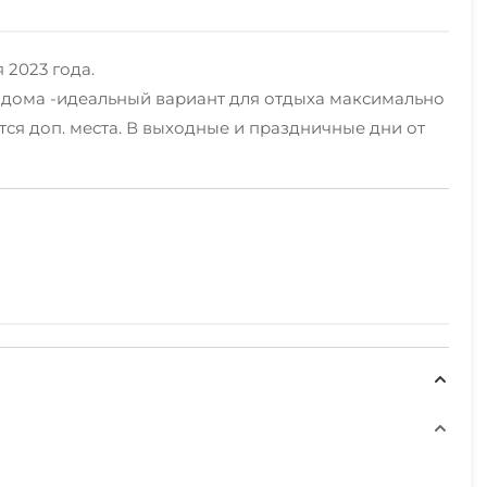
 2023 года.
е дома -идеальный вариант для отдыха максимально
тся доп. места. В выходные и праздничные дни от
ирован отдых в тишине и гармонии с природой.
т, здесь первозданная природа и комфорт слились
горения, сплит-система, зона для отдыха, садовая
лодильник, энергия от генератора, работа
вания!