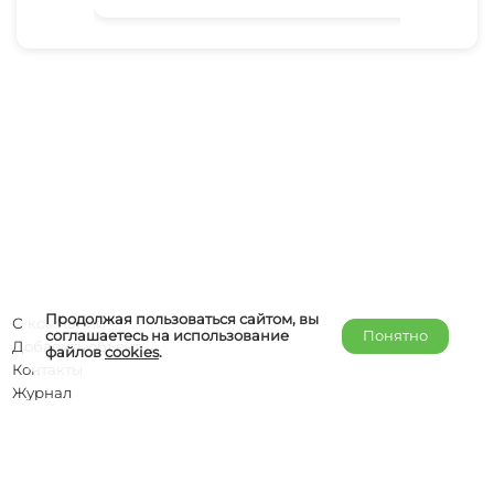
Продолжая пользоваться сайтом, вы
О компании
соглашаетесь на использование
Понятно
Добавить объект
файлов
cookies
.
Контакты
Журнал
Отельерам
Правообладателям
admin@helper-travel.com