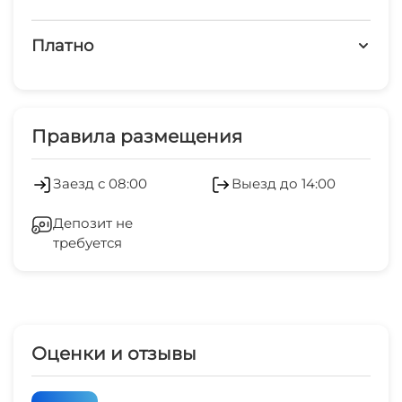
магазин
запрещено шуметь после 23-00
1 мин
Платно
остановка общественного транспорта
Платные услуги
10 мин
Обслуживание номеров
Правила размещения
аптека
15 мин
Развлечения для детей
Заезд с 08:00
Выезд до 14:00
банкомат
Холодильник
20 мин
Депозит не
требуется
Камера хранения
Отопление
Стиральная машина
Оценки и отзывы
Беседка