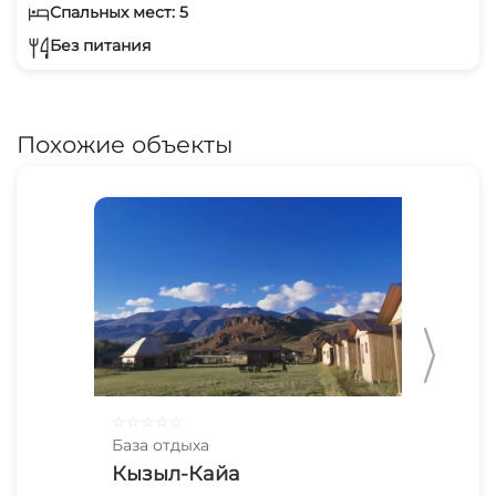
Спальных мест: 5
Без питания
Похожие объекты
☆
☆
☆
☆
☆
☆
☆
База отдыха
Баз
Кызыл-Кайа
Те