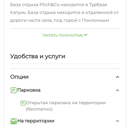
База отдыха Ptich&Co находится в Турбазе
Катунь. База отдыха находится в отдаленной от
дороги части села, под горой с Поклонным
крестом, с видом на долину Катуни, реку и
Читать полностью
горную гряду.
В отеле
Бесплатный Wi-Fi на территории поможет
всегда оставаться на связи. Если гости
Удобства и услуги
путешествуют на машине, можно
воспользоваться бесплатной парковкой.
Опции
Любимца не придётся оставлять дома:
Для гостей имеются открытая терраса, баня, 2
разрешается проживание с питомцем за
площадки для барбекю. Гостям доступны
Парковка
дополнительную плату.
гладильные услуги и прачечная.
Открытая парковка на территории
Сотрудники отеля по запросу организуют
(бесплатно)
гостям трансфер и экскурсии. Предоставляется
На территории
услуга проведения праздников, небольшого