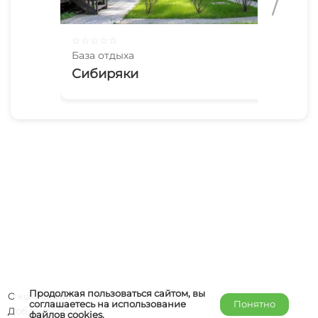
☆
☆
☆
☆
☆
☆
☆
База отдыха
Баз
Сибиряки
Ту
Продолжая пользоваться сайтом, вы
О компании
соглашаетесь на использование
Понятно
Добавить объект
файлов
cookies
.