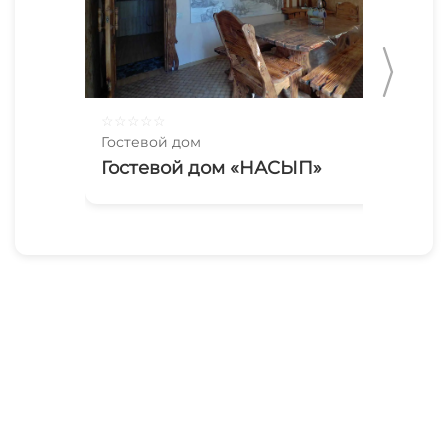
☆
☆
☆
☆
☆
☆
☆
Гостевой дом
Гос
Гостевой дом «НАСЫП»
Ко