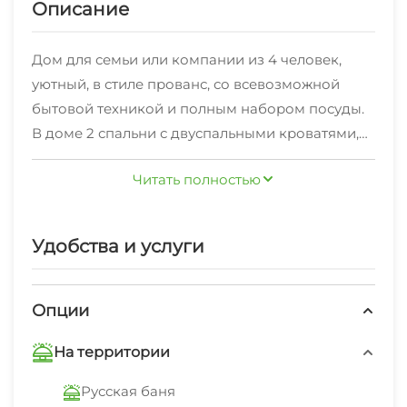
Описание
Дом для семьи или компании из 4 человек,
уютный, в стиле прованс, со всевозможной
бытовой техникой и полным набором посуды.
В доме 2 спальни с двуспальными кроватями,
кухня-гостиная, с/у. У дома большая веранда с
Читать полностью
раздвижным остеклением и дровяным
камином. Дом один на участке, без соседей, с
видом на горы. У дома свой бассейн, баня,
Удобства и услуги
мангальная зона, парковка на 2 автомобиля.
Опции
На территории
Русская баня