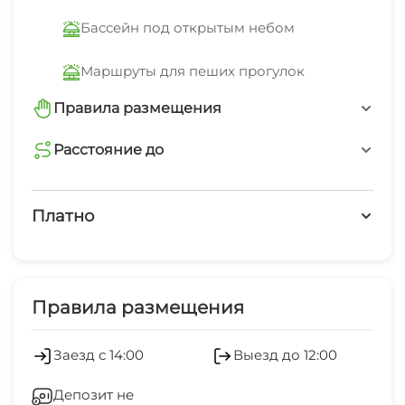
Бассейн под открытым небом
Маршруты для пеших прогулок
Правила размещения
запрещено курить
Расстояние до
магазин
запрещено шуметь после 22-00
10 мин
Платно
минимальный заезд от 2 суток
остановка общественного транспорта
Платные услуги
10 мин
Холодильник
Правила размещения
Отопление
Заезд с 14:00
Выезд до 12:00
Гладильные принадлежности
Депозит не