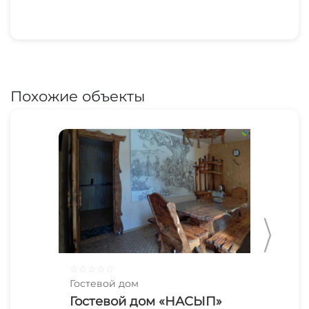
Похожие объекты
☆
☆
☆
☆
☆
☆
☆
Гостевой дом
Гос
Гостевой дом «НАСЫП»
«Г