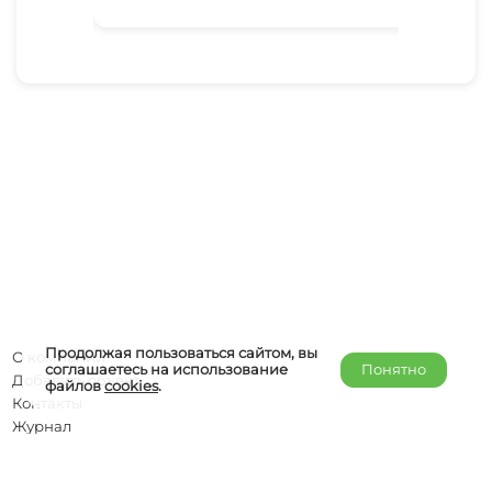
Ха
Продолжая пользоваться сайтом, вы
О компании
соглашаетесь на использование
Понятно
Добавить объект
файлов
cookies
.
Контакты
Журнал
Отельерам
Правообладателям