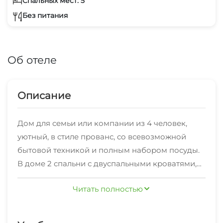
Спальных мест: 5
Без питания
Об отеле
Описание
Дом для семьи или компании из 4 человек,
уютный, в стиле прованс, со всевозможной
бытовой техникой и полным набором посуды.
В доме 2 спальни с двуспальными кроватями,
кухня-гостиная, с/у. У дома большая веранда с
Читать полностью
раздвижным остеклением и дровяным
камином. Дом один на участке, без соседей, с
видом на горы. У дома свой бассейн, баня,