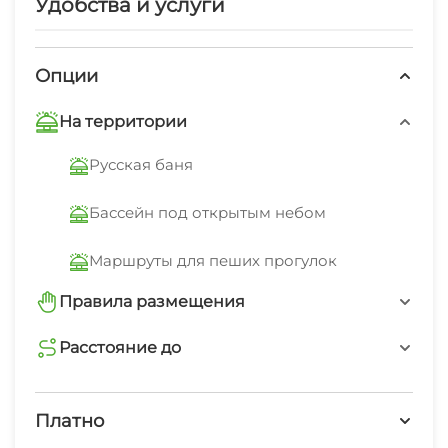
Удобства и услуги
мангальная зона, парковка на 2 автомобиля.
Опции
На территории
Русская баня
Бассейн под открытым небом
Маршруты для пеших прогулок
Правила размещения
запрещено курить
Расстояние до
магазин
запрещено шуметь после 22-00
10 мин
Платно
минимальный заезд от 2 суток