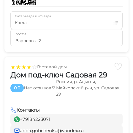
Дата заезда и отъезда
Когда
ГОСТИ
Взрослых: 2
♡
★
★
★
★
☆
Гостевой дом
Дом под-ключ Садовая 29
Россия, р. Адыгея,
0.0
Нет отзывов
Майкопский р-н, ул. Садовая,
29
Контакты
+79184223071
anna.gubchenko@yandex.ru