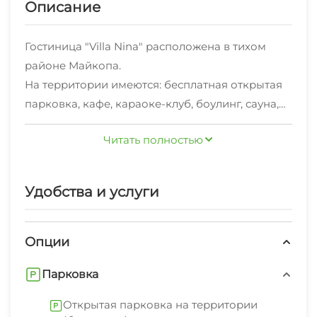
Описание
Гостиница "Villa Nina" расположена в тихом
районе Майкопа.
На территории имеются: бесплатная открытая
парковка, кафе, караоке-клуб, боулинг, сауна,
зона для барбекю и банкетный зал на 400
Читать полностью
человек.
Можем организовать для Вас отдых в горах,
конные прогулки, рафтинг и многое другое.
Удобства и услуги
Приезжайте - мы всегда рады видеть Вас!
Опции
Парковка
Открытая парковка на территории