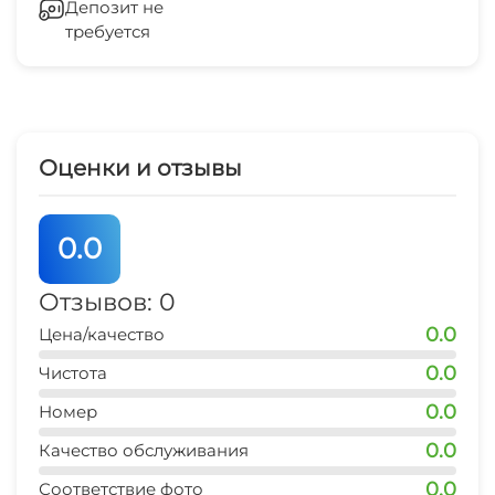
Депозит не
Место для пикника
требуется
Оборудование для встреч и
презентаций
Холодильник
Оценки и отзывы
Кондиционер
Лифт
0.0
Отопление
Отзывов: 0
0.0
Цена/качество
Гладильные принадлежности
0.0
Чистота
Конференц-зал
0.0
Номер
Зеленый двор
0.0
Качество обслуживания
0.0
Соответствие фото
Беседка