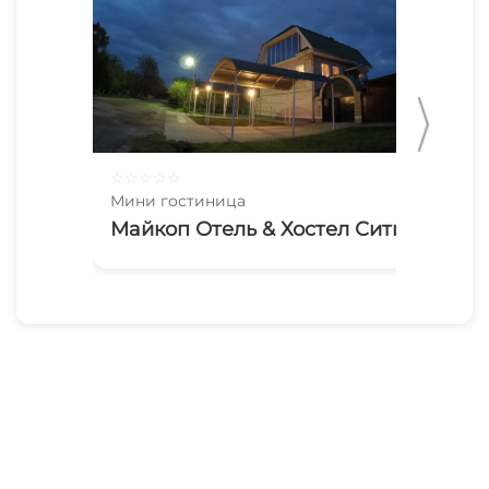
☆
☆
☆
☆
☆
☆
☆
Мини гостиница
Мин
Майкоп Отель & Хостел Сити
Ма