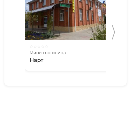
☆
☆
☆
☆
☆
☆
☆
Мини гостиница
Мин
Нарт
Ре