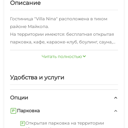
Описание
Гостиница "Villa Nina" расположена в тихом
районе Майкопа.
На территории имеются: бесплатная открытая
парковка, кафе, караоке-клуб, боулинг, сауна,
зона для барбекю и банкетный зал на 400
Читать полностью
человек.
Можем организовать для Вас отдых в горах,
конные прогулки, рафтинг и многое другое.
Удобства и услуги
Приезжайте - мы всегда рады видеть Вас!
Опции
Парковка
Открытая парковка на территории