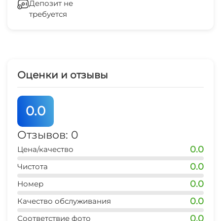
Депозит не
Место для пикника
требуется
Оборудование для встреч и
презентаций
Холодильник
Оценки и отзывы
Кондиционер
Лифт
0.0
Отопление
Отзывов: 0
0.0
Цена/качество
Гладильные принадлежности
0.0
Чистота
Конференц-зал
0.0
Номер
Зеленый двор
0.0
Качество обслуживания
0.0
Соответствие фото
Беседка